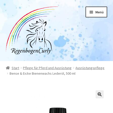
Zur
Zum
Menü
Navigation
Inhalt
springen
springen
Start
Start
Pflege für Pferd und Ausrüstung
Ausrüstungspflege
Bense & Eicke Bienenwachs Lederöl, 500 ml
Allgemeine Geschäftsbedingungen
Datenschutz
Impressum