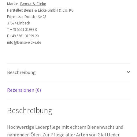
Marke:
Bense & Eicke
Menge
t
Hersteller:
Bense & Eicke GmbH & Co. KG
i
Edemisser Dorfstraße 25
v
37574 Einbeck
e
T +49 5561 31999 0
F +49 5561 31999 20
:
info@bense-eicke.de
Beschreibung
Rezensionen (0)
Beschreibung
Hochwertige Lederpflege mit echtem Bienenwachs und
nährenden Ölen. Zur Pflege aller Arten von Glattleder.