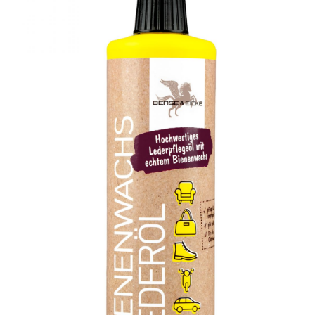
Kasse
Kontakt
Mein Konto
RegenbogenCurly
Versand & Lieferung
Vertrag widerrufen
Warenkorb
Widerruf
Zahlungsweisen