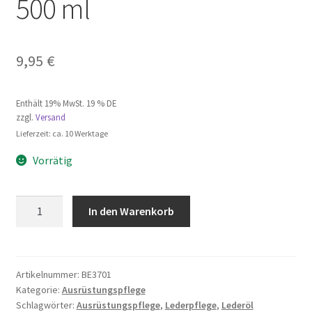
500 ml
9,95
€
Enthält 19% MwSt. 19 % DE
zzgl.
Versand
Lieferzeit: ca. 10 Werktage
Vorrätig
Bense
A
In den Warenkorb
&
l
Eicke
t
Bienenwachs
e
Lederöl,
r
Artikelnummer:
BE3701
Kategorie:
Ausrüstungspflege
500
n
Schlagwörter:
Ausrüstungspflege
,
Lederpflege
,
Lederöl
ml
a