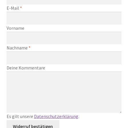
Kasse
erforderlich
E-Mail
*
Kontakt
Vorname
Mein Konto
RegenbogenCurly
erforderlich
Nachname
*
Versand & Lieferung
Page URI *erforderlich
Deine Kommentare
Vertrag widerrufen
Warenkorb
Widerruf
Es gilt unsere
Datenschutzerklärung
.
Zahlungsweisen
Widerruf bestätigen