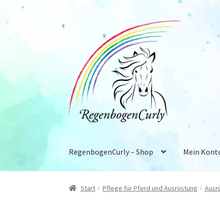
Zur
Zum
Navigation
Inhalt
springen
springen
RegenbogenCurly – Shop
Mein Kont
Start
Allgemeine Geschäftsbedingungen
Dat
Start
Pflege für Pferd und Ausrüstung
Ausr
Versand & Lieferung
Vertrag widerrufen
Ware