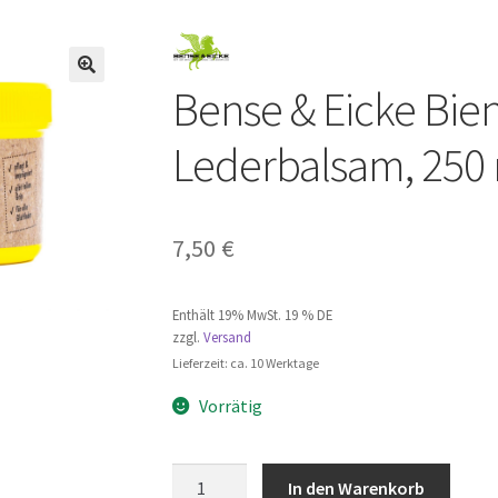
Bense & Eicke Bi
Lederbalsam, 250
7,50
€
Enthält 19% MwSt. 19 % DE
zzgl.
Versand
Lieferzeit: ca. 10 Werktage
Vorrätig
Bense
A
In den Warenkorb