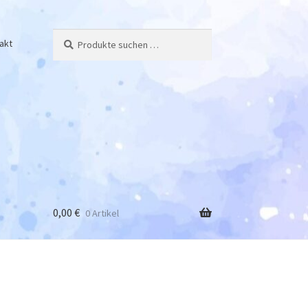
Suchen
Suchen
akt
nach:
0,00
€
0 Artikel
y