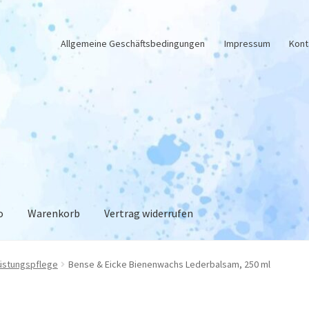
Allgemeine Geschäftsbedingungen
Impressum
Kont
o
Warenkorb
Vertrag widerrufen
enschutz
Impressum
Kasse
Kontakt
Mein Konto
RegenbogenCurl
üstungspflege
Bense & Eicke Bienenwachs Lederbalsam, 250 ml
nkorb
Widerruf
Zahlungsweisen