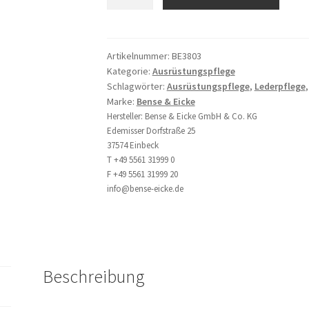
&
l
Eicke
t
Bienenwachs
e
Lederbalsam,
r
Artikelnummer:
BE3803
Kategorie:
Ausrüstungspflege
250
n
Schlagwörter:
Ausrüstungspflege
,
Lederpflege
ml
a
Marke:
Bense & Eicke
Menge
t
Hersteller:
Bense & Eicke GmbH & Co. KG
i
Edemisser Dorfstraße 25
v
37574 Einbeck
e
T +49 5561 31999 0
F +49 5561 31999 20
:
info@bense-eicke.de
Beschreibung