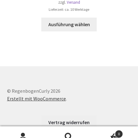
zzgl.
Versand
Lieferzeit: ca. 10 Werktage
Dieses
Ausführung wählen
Produkt
weist
mehrere
Varianten
auf.
Die
Optionen
können
auf
© RegenbogenCurly 2026
der
Erstellt mit WooCommerce
.
Produktseite
gewählt
werden
Vertrag widerrufen
0