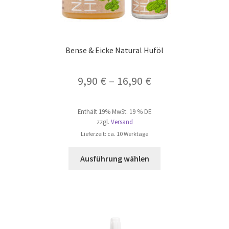
Bense & Eicke Natural Huföl
Preisspanne:
9,90
€
–
16,90
€
9,90 €
Enthält 19% MwSt. 19 % DE
bis
zzgl.
Versand
16,90 €
Lieferzeit: ca. 10 Werktage
Dieses
Ausführung wählen
Produkt
weist
mehrere
Varianten
auf.