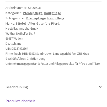
500
e
ml
r
Artikelnummer:
ST009031
Kategorien:
Pferdepflege
,
Hautpflege
Menge
n
Schlagwörter:
Pferdepflege
,
Hautpflege
a
Marke:
Stiefel - Alles Gute fürs Pferd…
t
Hersteller:
Innopha GmbH
i
Walther-Nothelfer-Str. 7
v
66687 Wadern
e
Deutschland
UID: DE137972964
:
Firmenbuch: HRB 63873 Saarbrücken Landesgericht fuer ZRS Graz
Geschäftsführer: Christian Jung
Unternehmensgegenstand: Futter und Pflegeprodukte für Pferde und Tiere
Beschreibung
Produktsicherheit