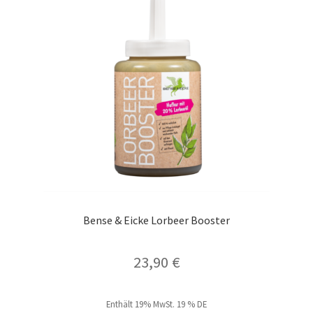
Die
Optionen
können
auf
der
Produktseite
gewählt
werden
Bense & Eicke Lorbeer Booster
23,90
€
Enthält 19% MwSt. 19 % DE