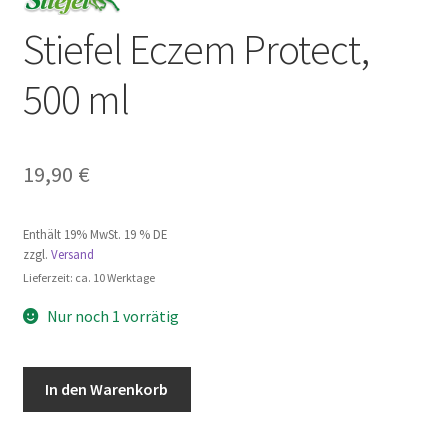
Stiefel Eczem Protect,
500 ml
19,90
€
Enthält 19% MwSt. 19 % DE
zzgl.
Versand
Lieferzeit: ca. 10 Werktage
Nur noch 1 vorrätig
Stiefel
A
In den Warenkorb
Eczem
l
Protect,
t