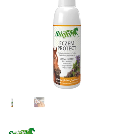
Kasse
Kontakt
Mein Konto
RegenbogenCurly
Versand & Lieferung
Vertrag widerrufen
Warenkorb
Widerruf
Zahlungsweisen