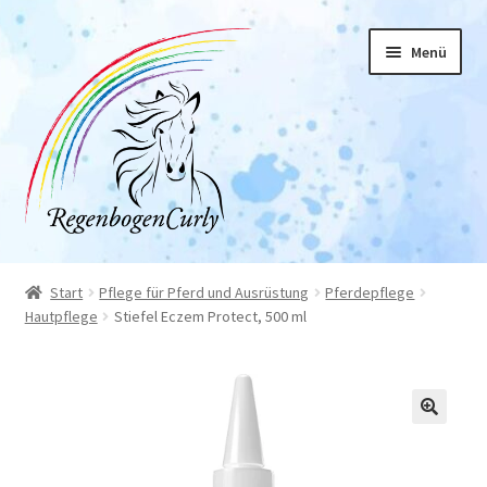
Zur
Zum
Menü
Navigation
Inhalt
springen
springen
Start
Start
Pflege für Pferd und Ausrüstung
Pferdepflege
Hautpflege
Stiefel Eczem Protect, 500 ml
Allgemeine Geschäftsbedingungen
Datenschutz
Impressum