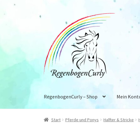
Zur
Zum
Navigation
Inhalt
springen
springen
RegenbogenCurly – Shop
Mein Kont
Start
Allgemeine Geschäftsbedingungen
Dat
Start
Pferde und Ponys
Halfter & Stricke
Versand & Lieferung
Vertrag widerrufen
Ware