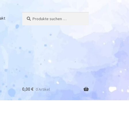
Suchen
Suchen
akt
nach:
0,00
€
0 Artikel
y