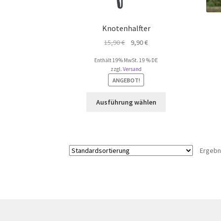
Knotenhalfter
Ursprünglicher
Aktueller
15,90
€
9,90
€
Preis
Preis
Enthält 19% MwSt. 19 % DE
war:
ist:
zzgl.
Versand
15,90 €
9,90 €.
ANGEBOT!
Dieses
Ausführung wählen
Produkt
weist
mehrere
Varianten
Ergebn
auf.
Die
Optionen
können
auf
der
Produktseite