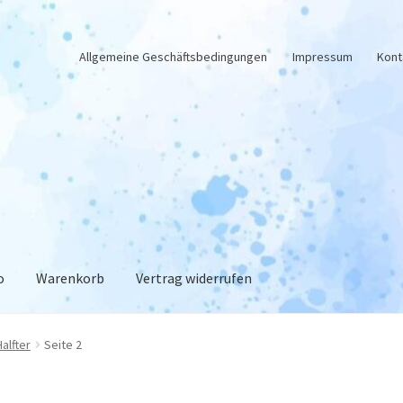
Allgemeine Geschäftsbedingungen
Impressum
Kont
o
Warenkorb
Vertrag widerrufen
enschutz
Impressum
Kasse
Kontakt
Mein Konto
RegenbogenCurl
Halfter
Seite 2
nkorb
Widerruf
Zahlungsweisen