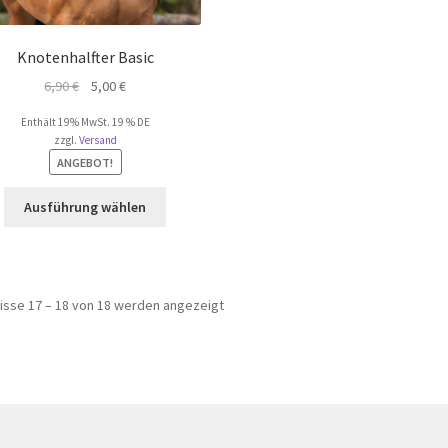
Knotenhalfter Basic
Ursprünglicher
Aktueller
6,90
€
5,00
€
Preis
Preis
Enthält 19% MwSt. 19 % DE
war:
ist:
zzgl.
Versand
6,90 €
5,00 €.
ANGEBOT!
Dieses
Ausführung wählen
Produkt
weist
mehrere
Varianten
isse 17 – 18 von 18 werden angezeigt
auf.
Die
Optionen
können
auf
der
Produktseite